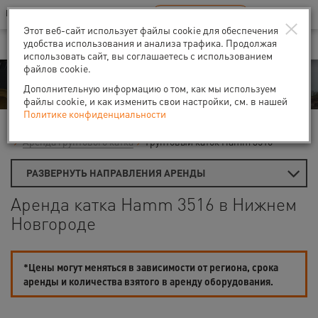
Ваш город:
Нижний Новгород
RU
EN
×
В Вашем регионе нет наших офисов
ВЫБРАТЬ БЛИЖАЙШИЙ
Этот веб-сайт использует файлы cookie для обеспечения
удобства использования и анализа трафика. Продолжая
использовать сайт, вы соглашаетесь с использованием
файлов cookie.
Аренда
Дополнительную информацию о том, как мы используем
файлы cookie, и как изменить свои настройки, см. в нашей
Политике конфиденциальности
Главная
Аренда строительной техники
Дорожные катки
Аренда грунтового катка
Грунтовый каток Hamm 3516
РАЗВЕРНУТЬ НАПРАВЛЕНИЯ АРЕНДЫ
Аренда катка Hamm 3516 в Нижнем
Новгороде
*Цены могут меняться в зависимости от региона, срока
аренды и количества взятого в аренду оборудования.