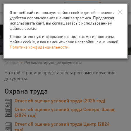
Ваш город:
Нижний Новгород
RU
EN
×
В Вашем регионе нет наших офисов
ВЫБРАТЬ БЛИЖАЙШИЙ
Этот веб-сайт использует файлы cookie для обеспечения
удобства использования и анализа трафика. Продолжая
использовать сайт, вы соглашаетесь с использованием
файлов cookie.
Регламентирующие
Дополнительную информацию о том, как мы используем
документы
файлы cookie, и как изменить свои настройки, см. в нашей
Политике конфиденциальности
Главная
Регламентирующие документы
На этой странице представлены регламентирующие
документы.
Охрана труда
Отчет об оценке условий труда (2025 год)
Отчет об оценке условий труда Северо-Запад
(2024 год)
Отчет об оценке условий труда Центр (2024
год)