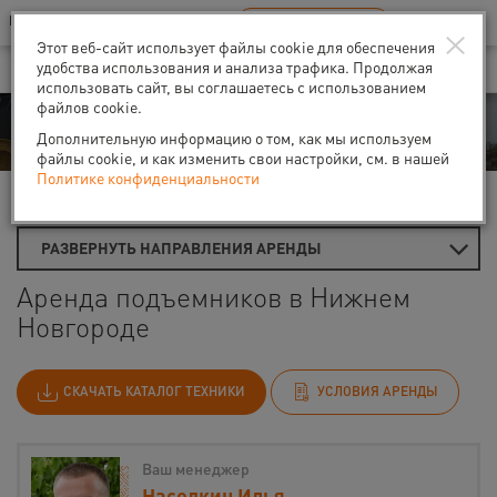
Ваш город:
Нижний Новгород
RU
EN
×
В Вашем регионе нет наших офисов
ВЫБРАТЬ БЛИЖАЙШИЙ
Этот веб-сайт использует файлы cookie для обеспечения
удобства использования и анализа трафика. Продолжая
использовать сайт, вы соглашаетесь с использованием
файлов cookie.
Аренда
Дополнительную информацию о том, как мы используем
файлы cookie, и как изменить свои настройки, см. в нашей
Политике конфиденциальности
Главная
Аренда подъемников
РАЗВЕРНУТЬ НАПРАВЛЕНИЯ АРЕНДЫ
Аренда подъемников в Нижнем
Новгороде
СКАЧАТЬ КАТАЛОГ ТЕХНИКИ
УСЛОВИЯ АРЕНДЫ
Ваш менеджер
Наседкин Илья