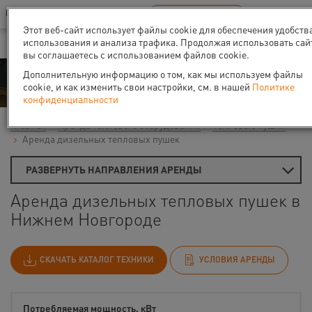
Ваш город:
Нижний Новгород
RU
EN
В Вашем регионе нет наших офисов
ВЫБРАТЬ БЛИЖАЙШИЙ
Этот веб-сайт использует файлы cookie для обеспечения удобств
использования и анализа трафика. Продолжая использовать сай
вы соглашаетесь с использованием файлов cookie.
Аренда
Дополнительную информацию о том, как мы используем файлы
cookie, и как изменить свои настройки, см. в нашей
Политике
конфиденциальности
Главная
Аренда теплового оборудования
Тепловые пушки
Аренда дизельных тепловых пушек
РАЗВЕРНУТЬ НАПРАВЛЕНИЯ АРЕНДЫ
Аренда дизельных тепловых пушек в
Нижнем Новгороде
СКАЧАТЬ КАТАЛОГ ТЕХНИКИ
УСЛОВИЯ АРЕНДЫ
Потребляемая мощность, кВт