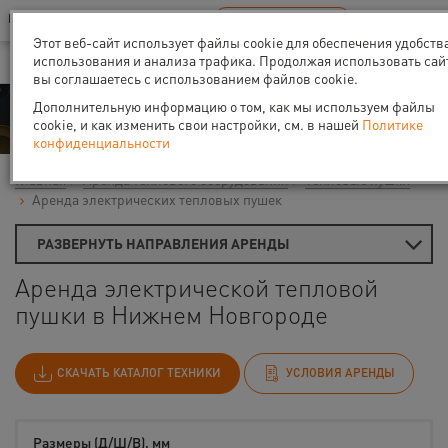
Ваш город:
Нижний Новгород
RU
EN
В Вашем регионе нет наших офисов
ВЫБРАТЬ БЛИЖАЙШИЙ
Этот веб-сайт использует файлы cookie для обеспечения удобств
использования и анализа трафика. Продолжая использовать сай
вы соглашаетесь с использованием файлов cookie.
Аренда
Дополнительную информацию о том, как мы используем файлы
cookie, и как изменить свои настройки, см. в нашей
Политике
конфиденциальности
Главная
Аренда теплового оборудования
Тепловые пушки
Аренда электрических тепловых пушек
РАЗВЕРНУТЬ НАПРАВЛЕНИЯ АРЕНДЫ
Аренда электрической тепловой
пушки в Нижнем Новгороде
СКАЧАТЬ КАТАЛОГ ТЕХНИКИ
УСЛОВИЯ АРЕНДЫ
Размеры (Д/Ш/В), мм