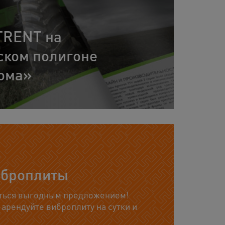
09
TRENT на
Фо
ском полигоне
ст
ома»
на
иброплиты
аться выгодным предложением!
 арендуйте виброплиту на сутки и