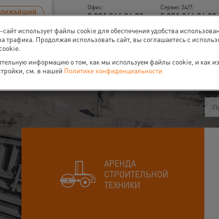
Офис:
Сервис 24/7:
БЛИЖАЙШИЙ
8 831 266 06 93
8 831 266 06 93 
б-сайт использует файлы cookie для обеспечения удобства использова
за трафика. Продолжая использовать сайт, вы соглашаетесь с исполь
cookie.
ти
О нас
Событи
тельную информацию о том, как мы используем файлы cookie, и как и
стройки, см. в нашей
Политике конфиденциальности
СК СТАЛ
АРЕНДА
ЩЕ!
СТРОИТЕЛЬНОЙ
ТЕХНИКИ
российского рынка