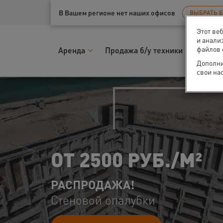
Ваш город:
Нижний Новгород
В Вашем регионе нет наших офисов
ВЫБРАТЬ 
Этот ве
и анали
файлов 
Аренда
Продажа б/у техники
Запчас
Дополни
свои на
ПОИ
ПРО
Лидер 