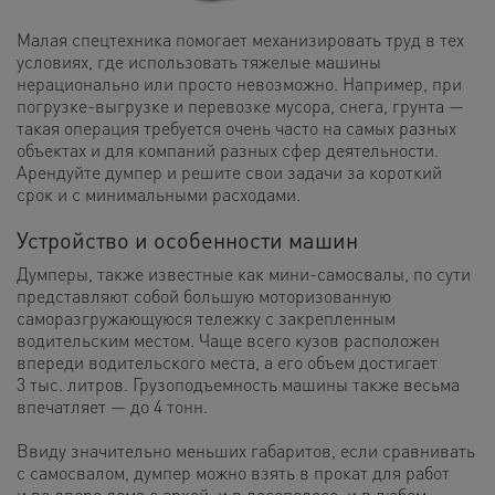
Малая спецтехника помогает механизировать труд в тех
условиях, где использовать тяжелые машины
нерационально или просто невозможно. Например, при
погрузке-выгрузке и перевозке мусора, снега, грунта —
такая операция требуется очень часто на самых разных
объектах и для компаний разных сфер деятельности.
Арендуйте думпер и решите свои задачи за короткий
срок и с минимальными расходами.
Устройство и особенности машин
Думперы, также известные как мини-самосвалы, по сути
представляют собой большую моторизованную
саморазгружающуюся тележку с закрепленным
водительским местом. Чаще всего кузов расположен
впереди водительского места, а его объем достигает
3 тыс. литров. Грузоподъемность машины также весьма
впечатляет — до 4 тонн.
Ввиду значительно меньших габаритов, если сравнивать
с самосвалом, думпер можно взять в прокат для работ
и во дворе дома с аркой, и в лесополосе, и в любом