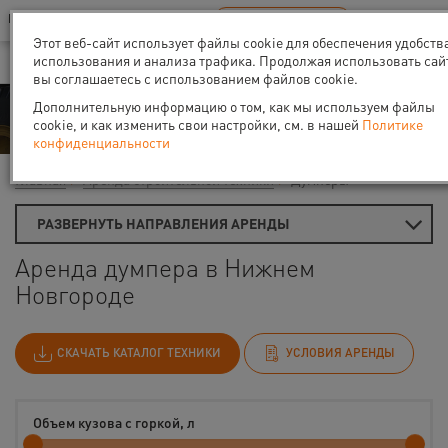
Ваш город:
Нижний Новгород
RU
EN
В Вашем регионе нет наших офисов
ВЫБРАТЬ БЛИЖАЙШИЙ
Этот веб-сайт использует файлы cookie для обеспечения удобств
использования и анализа трафика. Продолжая использовать сай
вы соглашаетесь с использованием файлов cookie.
Аренда
Дополнительную информацию о том, как мы используем файлы
cookie, и как изменить свои настройки, см. в нашей
Политике
конфиденциальности
Главная
Аренда строительной техники
Думперы
РАЗВЕРНУТЬ НАПРАВЛЕНИЯ АРЕНДЫ
Аренда думпера в Нижнем
Новгороде
СКАЧАТЬ КАТАЛОГ ТЕХНИКИ
УСЛОВИЯ АРЕНДЫ
Объем кузова с горкой, л