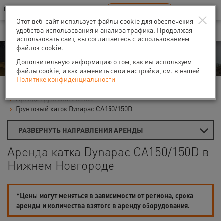
Ваш город:
Нижний Новгород
RU
EN
×
В Вашем регионе нет наших офисов
ВЫБРАТЬ БЛИЖАЙШИЙ
Этот веб-сайт использует файлы cookie для обеспечения
удобства использования и анализа трафика. Продолжая
использовать сайт, вы соглашаетесь с использованием
файлов cookie.
Аренда
Дополнительную информацию о том, как мы используем
файлы cookie, и как изменить свои настройки, см. в нашей
Политике конфиденциальности
Главная
Аренда строительной техники
Дорожные катки
Аренда грунтового катка
Грунтовый каток Dynapac CA150/150D
РАЗВЕРНУТЬ НАПРАВЛЕНИЯ АРЕНДЫ
Аренда катка Dynapac CA150/150D в
Нижнем Новгороде
*Цены могут меняться в зависимости от региона, срока
аренды и количества взятого в аренду оборудования.