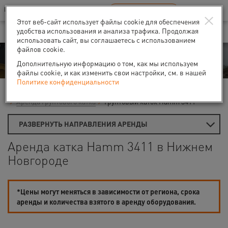
Ваш город:
Нижний Новгород
RU
EN
×
В Вашем регионе нет наших офисов
ВЫБРАТЬ БЛИЖАЙШИЙ
Этот веб-сайт использует файлы cookie для обеспечения
удобства использования и анализа трафика. Продолжая
использовать сайт, вы соглашаетесь с использованием
файлов cookie.
Аренда
Дополнительную информацию о том, как мы используем
файлы cookie, и как изменить свои настройки, см. в нашей
Политике конфиденциальности
Главная
Аренда строительной техники
Дорожные катки
Аренда грунтового катка
Грунтовый каток Hamm 3411
РАЗВЕРНУТЬ НАПРАВЛЕНИЯ АРЕНДЫ
Аренда катка Hamm 3411 в Нижнем
Новгороде
*Цены могут меняться в зависимости от региона, срока
аренды и количества взятого в аренду оборудования.