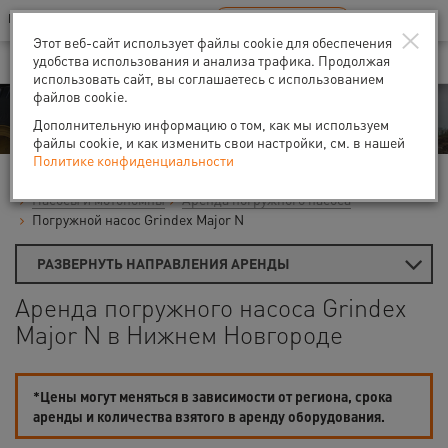
Ваш город:
Нижний Новгород
RU
EN
×
В Вашем регионе нет наших офисов
ВЫБРАТЬ БЛИЖАЙШИЙ
Этот веб-сайт использует файлы cookie для обеспечения
удобства использования и анализа трафика. Продолжая
использовать сайт, вы соглашаетесь с использованием
файлов cookie.
Аренда
Дополнительную информацию о том, как мы используем
файлы cookie, и как изменить свои настройки, см. в нашей
Политике конфиденциальности
Главная
Аренда средств малой механизации
Насосы и мотопомпы
Аренда погружного насоса
Погружной насос Grindex Major N
РАЗВЕРНУТЬ НАПРАВЛЕНИЯ АРЕНДЫ
Аренда погружного насоса Grindex
Major N в Нижнем Новгороде
*Цены могут меняться в зависимости от региона, срока
аренды и количества взятого в аренду оборудования.