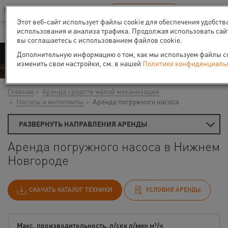
Ваш город:
Нижний Новгород
RU
EN
В Вашем регионе нет наших офисов
ВЫБРАТЬ БЛИЖАЙШИЙ
Этот веб-сайт использует файлы cookie для обеспечения удобств
использования и анализа трафика. Продолжая использовать сай
вы соглашаетесь с использованием файлов cookie.
Аренда
Дополнительную информацию о том, как мы используем файлы coo
изменить свои настройки, см. в нашей
Политике конфиденциаль
Главная
Аренда средств малой механизации
Насосы и мотопомпы
Аренда погружного насоса
РАЗВЕРНУТЬ НАПРАВЛЕНИЯ АРЕНДЫ
Аренда погружного насоса в Нижнем
Новгороде
СКАЧАТЬ КАТАЛОГ ТЕХНИКИ
УСЛОВИЯ АРЕНДЫ
Макс. производительность, л/сек л/мин м³/ч