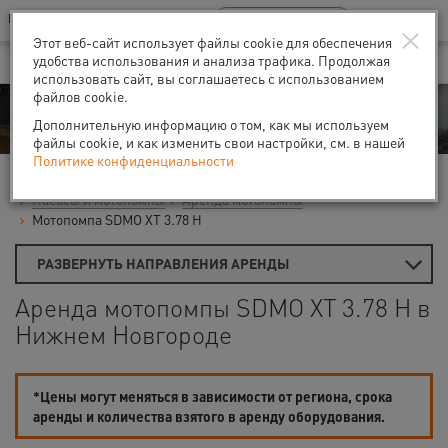
Ваш город:
Нижний Новгород
RU
EN
×
В Вашем регионе нет наших офисов
ВЫБРАТЬ БЛИЖАЙШИЙ
Этот веб-сайт использует файлы cookie для обеспечения
удобства использования и анализа трафика. Продолжая
использовать сайт, вы соглашаетесь с использованием
файлов cookie.
Аренда
Дополнительную информацию о том, как мы используем
файлы cookie, и как изменить свои настройки, см. в нашей
Политике конфиденциальности
Главная
Аренда средств малой механизации
Насосы и мотопомпы
Аренда мотопомпы
Мотопомпа SDMO XT 3.78 H
РАЗВЕРНУТЬ НАПРАВЛЕНИЯ АРЕНДЫ
Аренда мотопомпы SDMO XT 3.78 H в
Нижнем Новгороде
*Цены могут меняться в зависимости от региона, срока
аренды и количества взятого в аренду оборудования.