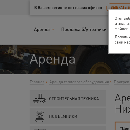
Ваш город:
Нижний Новгород
В Вашем регионе нет наших офисов
ВЫБРАТЬ 
Этот ве
и анали
файлов 
Аренда
Продажа б/у техники
Запчас
Дополни
свои на
Аренда
Главная
Аренда теплового оборудования
Прогрев 
Ар
СТРОИТЕЛЬНАЯ ТЕХНИКА
Ни
ПОДЪЕМНИКИ
*Цены