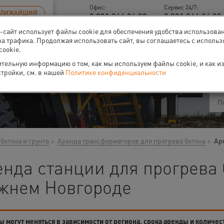
Офис:
Сервис 24/7:
БЛИЖАЙШИЙ
8 831 266 06 93
8 831 266 06 93 
б-сайт использует файлы cookie для обеспечения удобства использова
за трафика. Продолжая использовать сайт, вы соглашаетесь с исполь
cookie.
ти
О нас
Событи
тельную информацию о том, как мы используем файлы cookie, и как и
стройки, см. в нашей
Политике конфиденциальности
бетона и грунта
Аренда трансформаторов для прогрева бетона
Ар
енда станции для прогрева
жнем Новгороде
 могут меняться в зависимости от региона, срока аренды и количес