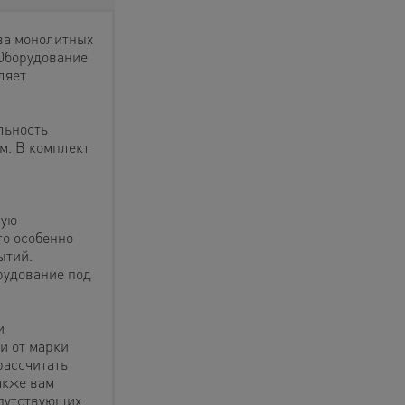
ва монолитных
 Оборудование
ляет
льность
м. В комплект
ную
то особенно
ытий.
рудование под
и
и от марки
рассчитать
акже вам
путствующих