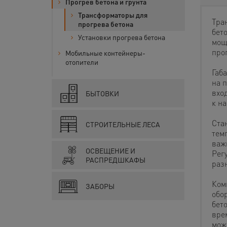
Прогрев бетона и грунта
Трансформаторы для
Тра
прогрева бетона
бет
Установки прогрева бетона
мощ
прог
Мобильные контейнеры-
отопители
Габ
на 
вхо
БЫТОВКИ
к н
Ста
СТРОИТЕЛЬНЫЕ ЛЕСА
тем
важ
ОСВЕЩЕНИЕ И
Рег
РАСПРЕДШКАФЫ
раз
Ком
ЗАБОРЫ
обо
бет
вре
мож