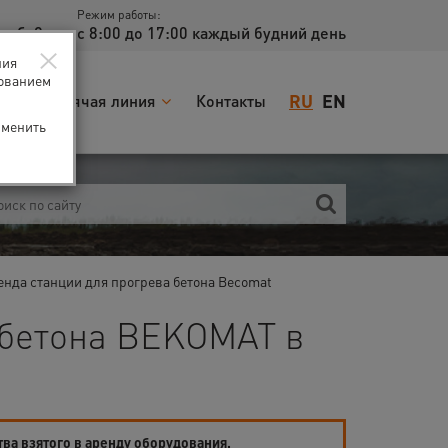
Режим работы:
доб. 2
с 8:00 до 17:00 каждый будний день
×
ния
зованием
RU
EN
я
Горячая линия
Контакты
зменить
енда станции для прогрева бетона Becomat
 бетона BEKOMAT в
тва взятого в аренду оборудования.