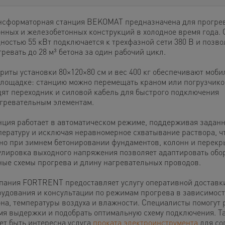
нсформаторная станция BEKOMAT предназначена для прогре
онных и железобетонных конструкций в холодное время года.
ностью 55 кВт подключается к трехфазной сети 380 В и позво
ревать до 28 м³ бетона за один рабочий цикл.
ариты установки 80×120×80 см и вес 400 кг обеспечивают моби
площадке: станцию можно перемещать краном или погрузчико
дят переходник и силовой кабель для быстрого подключения
агревательным элементам.
нция работает в автоматическом режиме, поддерживая задан
пературу и исключая неравномерное схватывание раствора, ч
но при зимнем бетонировании фундаментов, колонн и перекр
улировка выходного напряжения позволяет адаптировать обо
ные схемы прогрева и длину нагревательных проводов.
пания FORTRENT предоставляет услугу оперативной доставк
рудования и консультации по режимам прогрева в зависимост
она, температуры воздуха и влажности. Специалисты помогут 
мя выдержки и подобрать оптимальную схему подключения. Т
ет быть интересна услуга
проката электроинструмента
для со