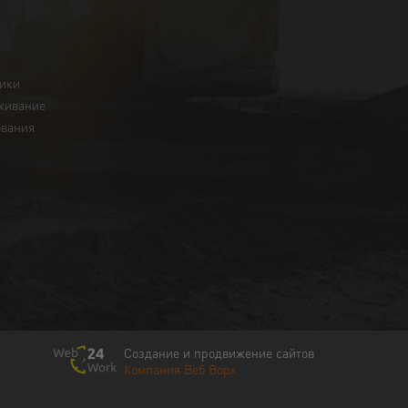
ники
живание
ования
Создание и продвижение сайтов
Компания Веб Ворк