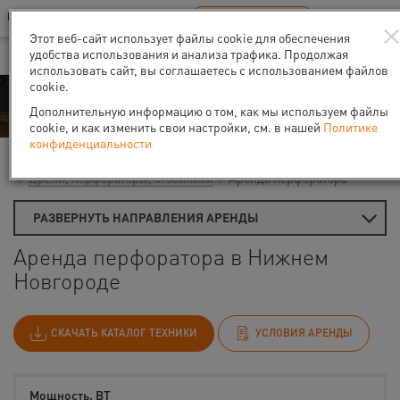
Ваш город:
Нижний Новгород
RU
EN
В Вашем регионе нет наших офисов
ВЫБРАТЬ БЛИЖАЙШИЙ
Этот веб-сайт использует файлы cookie для обеспечения
удобства использования и анализа трафика. Продолжая
использовать сайт, вы соглашаетесь с использованием файлов
cookie.
Аренда
Дополнительную информацию о том, как мы используем файлы
cookie, и как изменить свои настройки, см. в нашей
Политике
конфиденциальности
Главная
Аренда средств малой механизации
Дрели, перфораторы, отбойники
Аренда перфоратора
РАЗВЕРНУТЬ НАПРАВЛЕНИЯ АРЕНДЫ
Аренда перфоратора в Нижнем
Новгороде
СКАЧАТЬ КАТАЛОГ ТЕХНИКИ
УСЛОВИЯ АРЕНДЫ
Мощность, ВТ