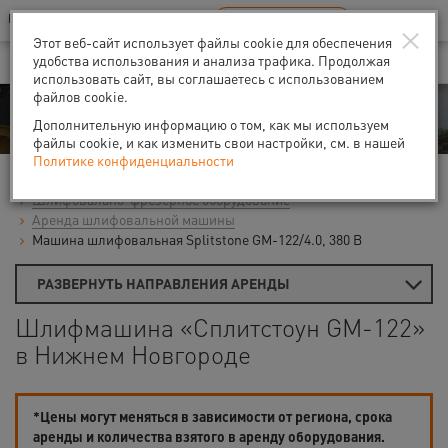
Ваш город:
Нижний Новгород
RU
EN
×
В Вашем регионе нет наших офисов
ВЫБРАТЬ БЛИЖАЙШИЙ
Этот веб-сайт использует файлы cookie для обеспечения
удобства использования и анализа трафика. Продолжая
использовать сайт, вы соглашаетесь с использованием
файлов cookie.
Аренда
Дополнительную информацию о том, как мы используем
файлы cookie, и как изменить свои настройки, см. в нашей
Политике конфиденциальности
Главная
Аренда средств малой механизации
Шлифовально-фрезерное оборудование
Аренда шлифовальной машины
Машина шлифовальная Splitstone GM-122/4.0, 380 В
РАЗВЕРНУТЬ НАПРАВЛЕНИЯ АРЕНДЫ
Шлифмашина «Сплитстоун GM-122»
в Нижнем Новгороде
*Цены могут меняться в зависимости от региона, срока
аренды и количества взятого в аренду оборудования.