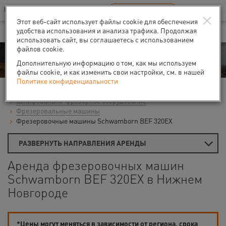
Ваш город:
Нижний Новгород
RU
EN
×
В Вашем регионе нет наших офисов
ВЫБРАТЬ БЛИЖАЙШИЙ
Этот веб-сайт использует файлы cookie для обеспечения
удобства использования и анализа трафика. Продолжая
использовать сайт, вы соглашаетесь с использованием
файлов cookie.
Аренда
Дополнительную информацию о том, как мы используем
файлы cookie, и как изменить свои настройки, см. в нашей
Политике конфиденциальности
Главная
Аренда средств малой механизации
Шлифовально-фрезерное оборудование
Фрезеровальные машины
Фрезеровочные машины Schwamborn BEF 320EX
РАЗВЕРНУТЬ НАПРАВЛЕНИЯ АРЕНДЫ
Аренда фрезеровочных машин
Schwamborn BEF 320EX в Нижнем
Новгороде
*Цены могут меняться в зависимости от региона, срока