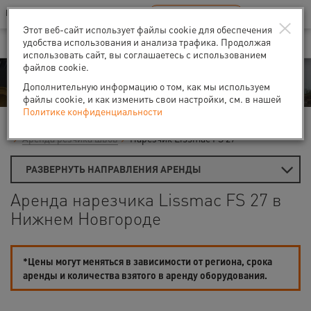
Ваш город:
Нижний Новгород
RU
EN
×
В Вашем регионе нет наших офисов
ВЫБРАТЬ БЛИЖАЙШИЙ
Этот веб-сайт использует файлы cookie для обеспечения
удобства использования и анализа трафика. Продолжая
использовать сайт, вы соглашаетесь с использованием
файлов cookie.
Аренда
Дополнительную информацию о том, как мы используем
файлы cookie, и как изменить свои настройки, см. в нашей
Политике конфиденциальности
Главная
Аренда средств малой механизации
Пилы и резаки
Аренда резчика швов
Нарезчик Lissmac FS 27
РАЗВЕРНУТЬ НАПРАВЛЕНИЯ АРЕНДЫ
Аренда нарезчика Lissmac FS 27 в
Нижнем Новгороде
*Цены могут меняться в зависимости от региона, срока
аренды и количества взятого в аренду оборудования.