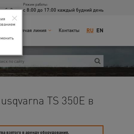
Режим работы:
доб. 2
с 8:00 до 17:00 каждый будний день
×
ния
зованием
RU
EN
я
Горячая линия
Контакты
зменить
usqvarna TS 350E в
тва взятого в аренду оборудования.