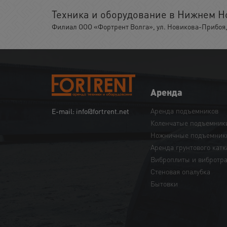
Техника и оборудование в Нижнем Н
Филиал ООО «Фортрент Волга», ул. Новикова-Прибоя, 
Аренда
Аренда подъемников
E-mail: info@fortrent.net
Коленчатые подъемник
Ножничные подъемник
Аренда грунтового катк
Виброплиты и вибротр
Cтеновая опалубка
Бытовки