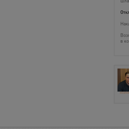
шлам
Отк
Нак
Воз
в к