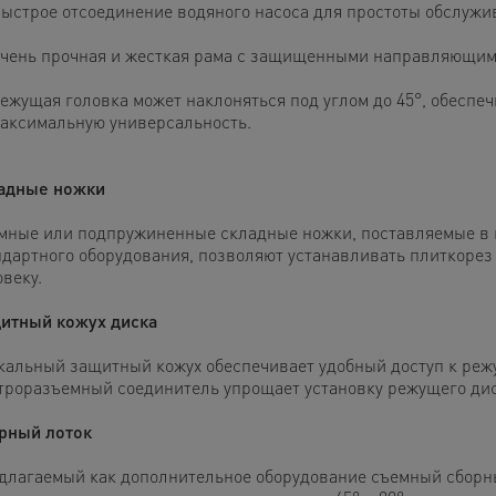
ыстрое отсоединение водяного насоса для простоты обслужи
чень прочная и жесткая рама с защищенными направляющим
ежущая головка может наклоняться под углом до 45°, обеспе
аксимальную универсальность.
адные ножки
мные или подпружиненные складные ножки, поставляемые в 
ндартного оборудования, позволяют устанавливать плиткорез
веку.
итный кожух диска
кальный защитный кожух обеспечивает удобный доступ к режу
троразъемный соединитель упрощает установку режущего дис
рный лоток
длагаемый как дополнительное оборудование съемный сборн