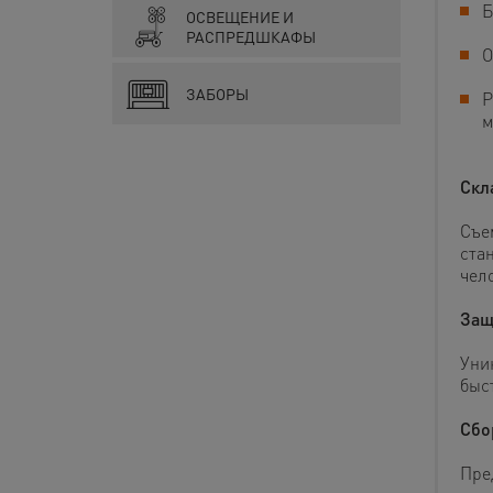
Б
ОСВЕЩЕНИЕ И
РАСПРЕДШКАФЫ
О
ЗАБОРЫ
Р
м
Скл
Съе
ста
чело
Защ
Уни
быс
Сбо
Пре