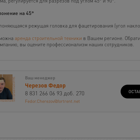
а, регулируется для разрезов под углом 45° и 90°.
лонение на 45°
лоняющаяся режущая головка для фацетирования (угол наклон
можна
аренда строительной техники
в Вашем регионе. Обрат
омпанию, вы оцените профессионализм наших сотрудников.
Ваш менеджер
Черезов Федор
ОСТА
8 831 266 06 93 доб. 270
Fedor.Cherezov@fortrent.net