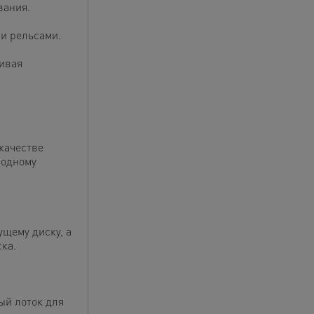
вания.
и рельсами.
чивая
качестве
 одному
щему диску, а
ка.
ый лоток для