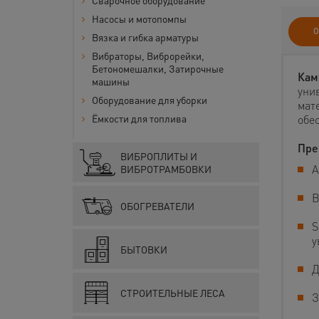
Сварочное оборудование
Насосы и мотопомпы
О
Вязка и гибка арматуры
Вибраторы, Виброрейки,
Бетономешалки, Затирочные
Кам
машины
уни
Оборудование для уборки
мат
Ёмкости для топлива
обе
Пре
ВИБРОПЛИТЫ И
А
ВИБРОТРАМБОВКИ
В
ОБОГРЕВАТЕЛИ
S
у
БЫТОВКИ
Д
СТРОИТЕЛЬНЫЕ ЛЕСА
З