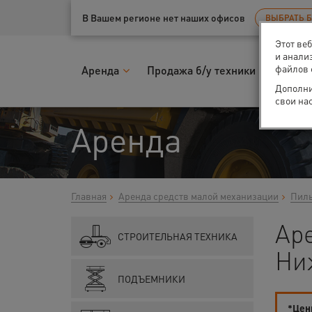
Ваш город:
Нижний Новгород
В Вашем регионе нет наших офисов
ВЫБРАТЬ 
Этот ве
и анали
файлов 
Аренда
Продажа б/у техники
Запчас
Дополни
свои на
Аренда
Главная
Аренда средств малой механизации
Пилы
Аре
СТРОИТЕЛЬНАЯ ТЕХНИКА
Ни
ПОДЪЕМНИКИ
*Цены