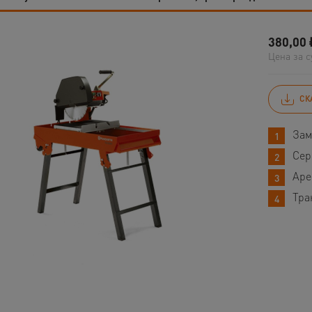
380,00
Цена за с
СК
Зам
Сер
Аре
Тра