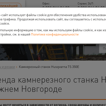
Офис:
Сервис 24/7:
БЛИЖАЙШИЙ
8 831 266 06 93
8 831 266 06 93 
б-сайт использует файлы cookie для обеспечения удобства использова
за трафика. Продолжая использовать сайт, вы соглашаетесь с исполь
cookie.
ти
О нас
Событи
тельную информацию о том, как мы используем файлы cookie, и как и
стройки, см. в нашей
Политике конфиденциальности
 и резаки
Камнерезный станок Husqvarna TS 350E
нда камнерезного станка H
жнем Новгороде
 могут меняться в зависимости от региона, срока аренды и количес