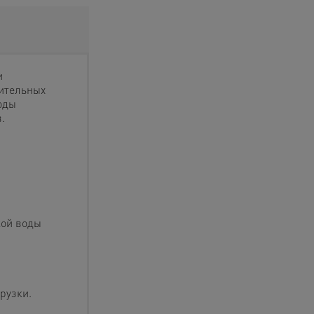
и
ительных
оды
.
кой воды
рузки.