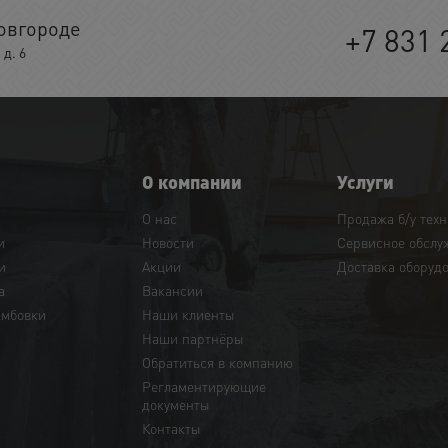
овгороде
+7 831 
д. 6
О компании
Услуги
О нас
Продажа б/у тех
и
Новости
Сервисное обслу
и
Акции
Доставка оборуд
а
Вакансии
амбовки
Наши клиенты
Наши партнёры
Обратиться в компанию
Регламентирующие
документы
Контакты