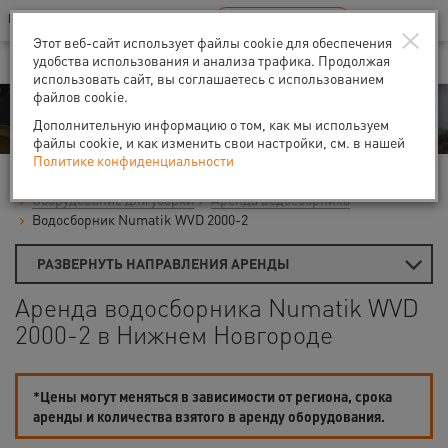
Ваш город:
Нижний Новгород
RU
EN
×
В Вашем регионе нет наших офисов
ВЫБРАТЬ БЛИЖАЙШИЙ
Этот веб-сайт использует файлы cookie для обеспечения
удобства использования и анализа трафика. Продолжая
использовать сайт, вы соглашаетесь с использованием
файлов cookie.
Аренда
Дополнительную информацию о том, как мы используем
файлы cookie, и как изменить свои настройки, см. в нашей
Политике конфиденциальности
Главная
Аренда средств малой механизации
Оборудование для уборки
Аренда водосборника
Водосборник Numatik WVD 2000-2
РАЗВЕРНУТЬ НАПРАВЛЕНИЯ АРЕНДЫ
Аренда водосборника Numatik WVD
2000-2 в Нижнем Новгороде
*Цены могут меняться в зависимости от региона, срока
аренды и количества взятого в аренду оборудования.