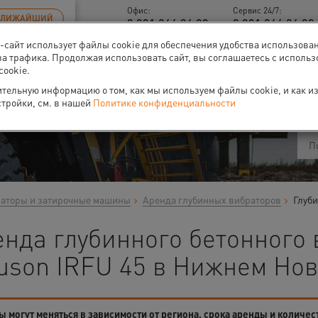
Офис:
Сервис 24/7:
БЛИЖАЙШИЙ
8 831 266 06 93
8 831 266 06 93 
б-сайт использует файлы cookie для обеспечения удобства использова
за трафика. Продолжая использовать сайт, вы соглашаетесь с исполь
cookie.
ти
О нас
Событи
тельную информацию о том, как мы используем файлы cookie, и как и
стройки, см. в нашей
Политике конфиденциальности
аторы и затирочные машины
Аренда глубинных вибраторов
Глуб
енда глубинного бетонного
uson IRFU 45 в Нижнем Нов
 могут меняться в зависимости от региона, срока аренды и количес