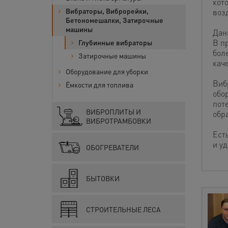
кот
Вибраторы, Виброрейки,
возд
Бетономешалки, Затирочные
машины
Данн
В п
Глубинные вибраторы
бол
Затирочные машины
кач
Оборудование для уборки
Виб
Ёмкости для топлива
обо
пот
ВИБРОПЛИТЫ И
обр
ВИБРОТРАМБОВКИ
Ест
и у
ОБОГРЕВАТЕЛИ
БЫТОВКИ
СТРОИТЕЛЬНЫЕ ЛЕСА