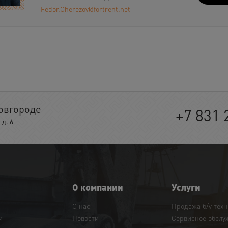
Fedor.Cherezov@fortrent.net
овгороде
+7 831 
д. 6
О компании
Услуги
О нас
Продажа б/у тех
и
Новости
Сервисное обслу