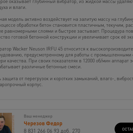
орое оказывает глубинный вибратор, из жидкой массы удаля
уха и влаги.
ая модель активно воздействует на залитую массу на глубину
роцессе обработки бетон становится пластичным, текучим, ра
ее равномерными слоями и быстрее застывает. Процедура по
ество готовой бетонной конструкции и увеличивает срок её эк
ратор Wacker Neuson IRFU 45 относится к высокопроизводит
рудованию, предусмотренному для работы с промышленными 
ери качества. При своих показателях в 12000 об/мин аппарат
абатывает различные бетонные смеси.
ь защита от перегрузок и коротких замыканий, влаго-, виброс
даропрочный корпус.
Ваш менеджер
Черезов Федор
ОСТА
8 831 266 06 93 доб. 270