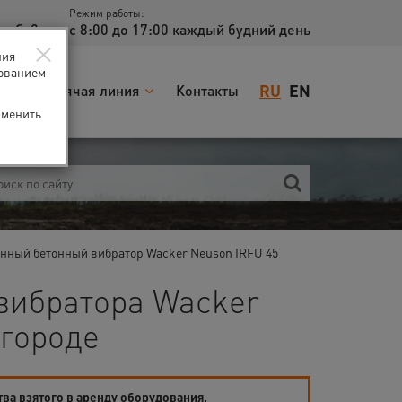
Режим работы:
доб. 2
с 8:00 до 17:00 каждый будний день
×
ния
зованием
RU
EN
я
Горячая линия
Контакты
зменить
инный бетонный вибратор Wacker Neuson IRFU 45
 вибратора Wacker
городе
тва взятого в аренду оборудования.