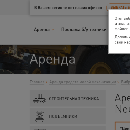
Ваш город:
Нижний Новгород
В Вашем регионе нет наших офисов
ВЫБРАТЬ 
Этот ве
и анали
файлов 
Аренда
Продажа б/у техники
Запчас
Дополни
свои на
Аренда
Главная
Аренда средств малой механизации
Вибр
Ар
СТРОИТЕЛЬНАЯ ТЕХНИКА
Ne
ПОДЪЕМНИКИ
*Цены