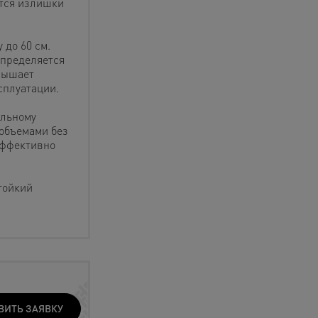
ются излишки
 до 60 см.
спределяется
вышает
сплуатации.
ельному
объемами без
 эффективно
тойкий
ВИТЬ ЗАЯВКУ