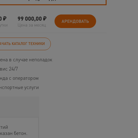
0
₽
99 000,00
₽
АРЕНДОВАТЬ
утки
Цена за месяц
АЧАТЬ КАТАЛОГ ТЕХНИКИ
ена в случае неполадок
вис 24/7
нда с оператором
нспортные услуги
стий
казан бетон.