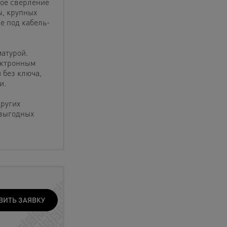
ное сверление
ы, крупных
е под кабель-
атурой.
ектронным
 без ключа,
и.
других
 выгодных
ВИТЬ ЗАЯВКУ