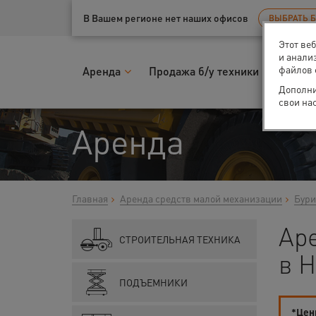
Ваш город:
Нижний Новгород
В Вашем регионе нет наших офисов
ВЫБРАТЬ 
Этот ве
и анали
файлов 
Аренда
Продажа б/у техники
Запчас
Дополни
свои на
Аренда
Главная
Аренда средств малой механизации
Бури
Аре
СТРОИТЕЛЬНАЯ ТЕХНИКА
в 
ПОДЪЕМНИКИ
*Цены