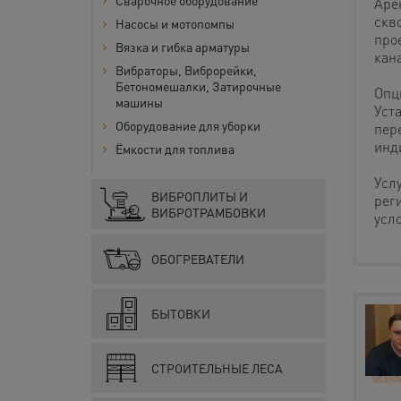
Сварочное оборудование
Аре
скв
Насосы и мотопомпы
про
Вязка и гибка арматуры
кан
Вибраторы, Виброрейки,
Бетономешалки, Затирочные
Опц
машины
Уст
Оборудование для уборки
пер
инд
Ёмкости для топлива
Усл
ВИБРОПЛИТЫ И
рег
ВИБРОТРАМБОВКИ
усл
ОБОГРЕВАТЕЛИ
БЫТОВКИ
СТРОИТЕЛЬНЫЕ ЛЕСА