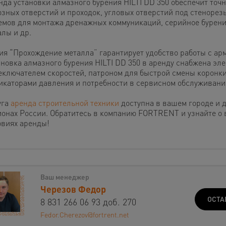
нда установки алмазного бурения HILTI DD 350 обеспечит точ
озных отверстий и проходок, угловых отверстий под стенорез
емов для монтажа дренажных коммуникаций, серийное бурени
алы и др.
ия “Прохождение металла” гарантирует удобство работы с арм
ановка алмазного бурения HILTI DD 350 в аренду снабжена эл
еключателем скоростей, патроном для быстрой смены коронки
икаторами давления и потребности в сервисном обслуживани
уга
аренда строительной техники
доступна в вашем городе и 
ионах России. Обратитесь в компанию FORTRENT и узнайте о
овиях аренды!
Ваш менеджер
Черезов Федор
ОСТА
8 831 266 06 93 доб. 270
Fedor.Cherezov@fortrent.net