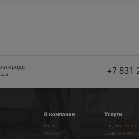
овгороде
+7 831 
д. 6
О компании
Услуги
О нас
Продажа б/у тех
и
Новости
Сервисное обслу