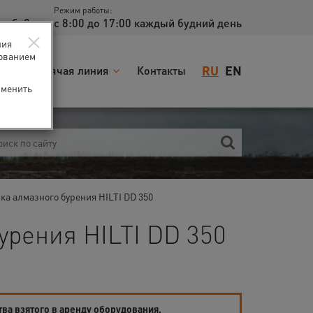
Режим работы:
доб. 2
с 8:00 до 17:00 каждый будний день
×
ния
зованием
RU
EN
я
Горячая линия
Контакты
зменить
ка алмазного бурения HILTI DD 350
урения HILTI DD 350
тва взятого в аренду оборудования.