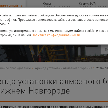
Офис:
Сервис 24/7:
БЛИЖАЙШИЙ
8 831 266 06 93
8 831 266 06 93 
б-сайт использует файлы cookie для обеспечения удобства использова
за трафика. Продолжая использовать сайт, вы соглашаетесь с исполь
cookie.
ти
О нас
Событи
тельную информацию о том, как мы используем файлы cookie, и как и
стройки, см. в нашей
Политике конфиденциальности
льное оборудование
Аренда установки алмазного бурения
Установ
нда установки алмазного б
Нижнем Новгороде
 могут меняться в зависимости от региона, срока аренды и количес