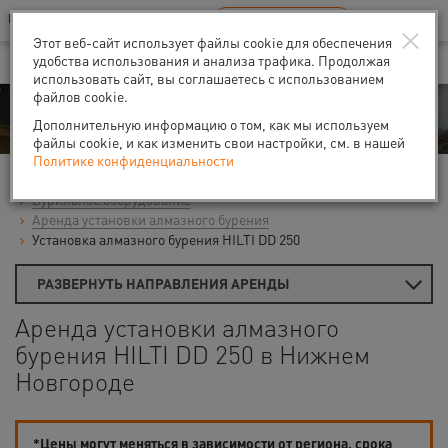
Ваш город:
Нижний Новгород
RU
EN
×
В Вашем регионе нет наших офисов
ВЫБРАТЬ БЛИЖАЙШИЙ
Этот веб-сайт использует файлы cookie для обеспечения
удобства использования и анализа трафика. Продолжая
использовать сайт, вы соглашаетесь с использованием
файлов cookie.
Аренда
Дополнительную информацию о том, как мы используем
файлы cookie, и как изменить свои настройки, см. в нашей
Политике конфиденциальности
Главная
Аренда средств малой механизации
Бурильное оборудование
Аренда установки алмазного бурения
Установка алмазного бурения HILTI DD 250
РАЗВЕРНУТЬ НАПРАВЛЕНИЯ АРЕНДЫ
Аренда установки алмазного
бурения HILTI DD 250 в Нижнем
Новгороде
*Цены могут меняться в зависимости от региона, срока