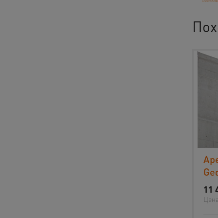
Пох
Ар
Ge
11 
Цена