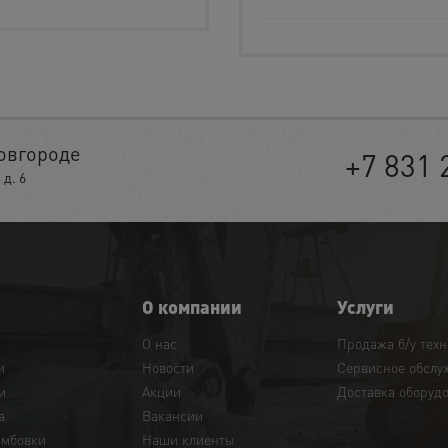
овгороде
+7 831 
д. 6
О компании
Услуги
О нас
Продажа б/у тех
и
Новости
Сервисное обслу
и
Акции
Доставка оборуд
а
Вакансии
амбовки
Наши клиенты