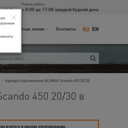
Режим работы:
доб. 2
с 8:00 до 17:00 каждый будний день
×
ния
зованием
RU
EN
я
Горячая линия
Контакты
зменить
в
Аренда подъемников ALIMAK Scando 450 20/30
cando 450 20/30 в
тва взятого в аренду оборудования.