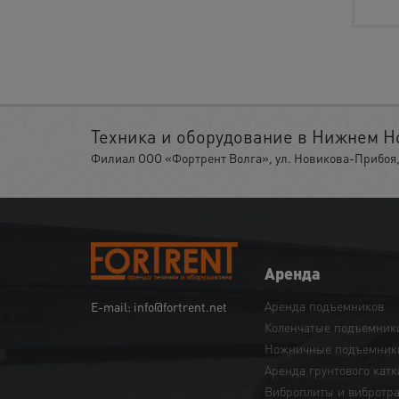
Техника и оборудование в Нижнем Н
Филиал ООО «Фортрент Волга», ул. Новикова-Прибоя, 
Аренда
Аренда подъемников
E-mail: info@fortrent.net
Коленчатые подъемник
Ножничные подъемник
Аренда грунтового катк
Виброплиты и вибротр