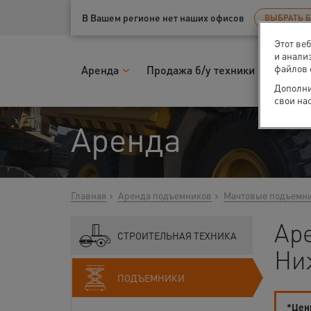
Ваш город:
Нижний Новгород
В Вашем регионе нет наших офисов
ВЫБРАТЬ 
Этот ве
и анали
файлов 
Аренда
Продажа б/у техники
Запчас
Дополни
свои на
Аренда
Главная
Аренда подъемников
Мачтовые подъемн
Ар
СТРОИТЕЛЬНАЯ ТЕХНИКА
Ни
ПОДЪЕМНИКИ
*Цены