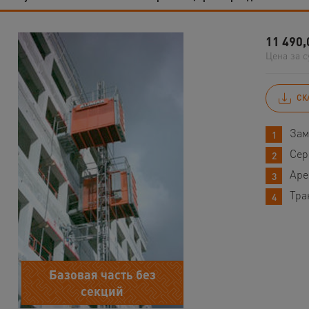
11 490,
Цена за с
СК
Зам
Сер
Аре
Тра
Базовая часть без
секций