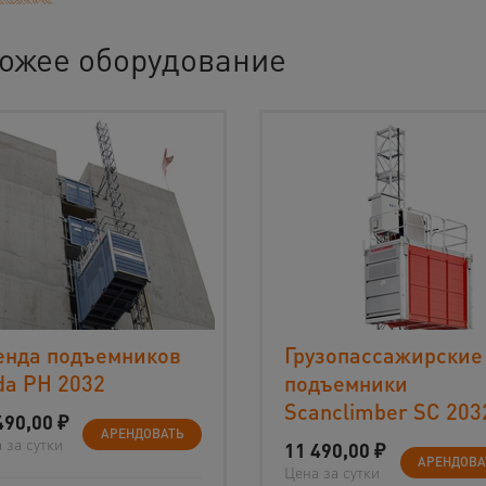
ожее оборудование
енда подъемников
Грузопассажирские
da PH 2032
подъемники
Scanclimber SC 203
490,00
₽
АРЕНДОВАТЬ
 за сутки
11 490,00
₽
АРЕНДОВА
Цена за сутки