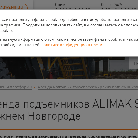
Офис:
Сервис 24/7:
БЛИЖАЙШИЙ
8 831 266 06 93
8 831 266 06 93 
б-сайт использует файлы cookie для обеспечения удобства использова
за трафика. Продолжая использовать сайт, вы соглашаетесь с исполь
cookie.
ти
О нас
Событи
тельную информацию о том, как мы используем файлы cookie, и как и
стройки, см. в нашей
Политике конфиденциальности
ики и платформы
Аренда мачтовых грузопассажирских подъемнико
енда подъемников ALIMAK S
жнем Новгороде
 могут меняться в зависимости от региона, срока аренды и количес