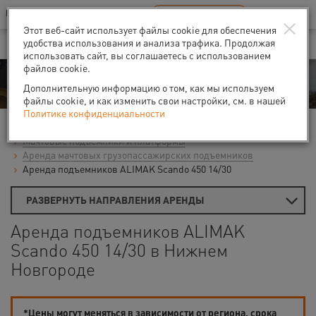
Ваш город:
Нижний Новгород
RU
EN
×
В Вашем регионе нет наших офисов
ВЫБРАТЬ БЛИЖАЙШИЙ
Этот веб-сайт использует файлы cookie для обеспечения
удобства использования и анализа трафика. Продолжая
использовать сайт, вы соглашаетесь с использованием
файлов cookie.
Аренда
Дополнительную информацию о том, как мы используем
файлы cookie, и как изменить свои настройки, см. в нашей
Политике конфиденциальности
Главная
Аренда подъемников
Мачтовые подъемники и платформы
Аренда мачтовых грузопассажирских подъемников
Аренда подъемников ALIMAK Scando 450 14/30
РАЗВЕРНУТЬ НАПРАВЛЕНИЯ АРЕНДЫ
Аренда подъемников ALIMAK
Scando 450 14/30 в Нижнем
Новгороде
*Цены могут меняться в зависимости от региона, срока