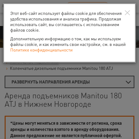
Ваш город:
Нижний Новгород
RU
EN
×
В Вашем регионе нет наших офисов
ВЫБРАТЬ БЛИЖАЙШИЙ
Этот веб-сайт использует файлы cookie для обеспечения
удобства использования и анализа трафика. Продолжая
использовать сайт, вы соглашаетесь с использованием
файлов cookie.
Аренда
Дополнительную информацию о том, как мы используем
файлы cookie, и как изменить свои настройки, см. в нашей
Политике конфиденциальности
Главная
Аренда подъемников
Гидравлические подъемники
Коленчатые подъемники
Коленчатые дизельные подъемники Manitou 180 ATJ
РАЗВЕРНУТЬ НАПРАВЛЕНИЯ АРЕНДЫ
Аренда подъемников Manitou 180
ATJ в Нижнем Новгороде
*Цены могут меняться в зависимости от региона, срока
аренды и количества взятого в аренду оборудования.
Данное предложение не является публичной офертой.