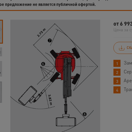
ое предложение не является публичной офертой.
от
6 99
Цена за с
СК
Зам
Сер
Аре
Тра