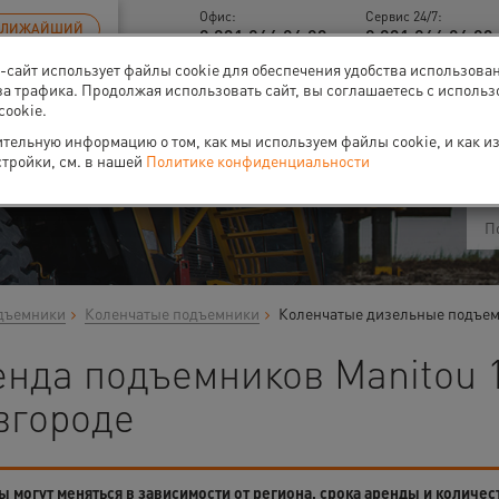
Офис:
Сервис 24/7:
БЛИЖАЙШИЙ
8 831 266 06 93
8 831 266 06 93 
б-сайт использует файлы cookie для обеспечения удобства использова
за трафика. Продолжая использовать сайт, вы соглашаетесь с исполь
cookie.
ти
О нас
Событи
тельную информацию о том, как мы используем файлы cookie, и как и
стройки, см. в нашей
Политике конфиденциальности
дъемники
Коленчатые подъемники
Коленчатые дизельные подъемн
енда подъемников Manitou 
вгороде
 могут меняться в зависимости от региона, срока аренды и количес