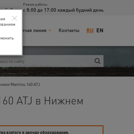
Режим работы:
доб. 2
с 8:00 до 17:00 каждый будний день
×
ния
зованием
RU
EN
я
Горячая линия
Контакты
зменить
ики Manitou 160 ATJ
160 ATJ в Нижнем
тва взятого в аренду оборудования.