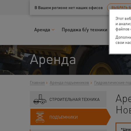
Ваш город:
Нижний Новгород
В Вашем регионе нет наших офисов
ВЫБРАТЬ 
Этот ве
и анали
файлов 
Аренда
Продажа б/у техники
Запчас
Дополни
свои на
Аренда
Главная
Аренда подъемников
Гидравлические по
Ар
СТРОИТЕЛЬНАЯ ТЕХНИКА
Но
ПОДЪЕМНИКИ
*Цены