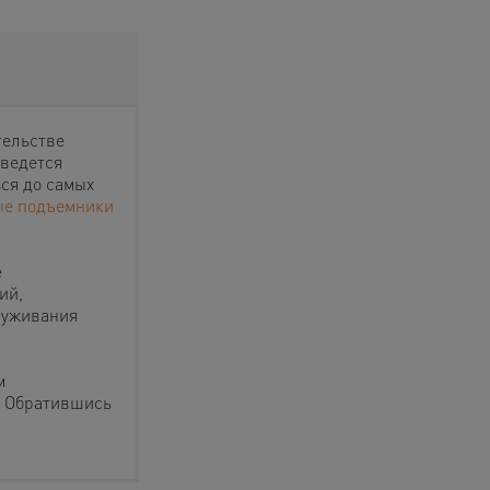
тельстве
 ведется
ься до самых
ые подъемники
е
ий,
луживания
м
. Обратившись