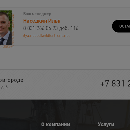
Ваш менеджер
Наседкин Илья
ОСТА
8 831 266 06 93 доб. 116
ilya.nasedkin@fortrent.net
овгороде
+7 831 
д. 6
О компании
Услуги