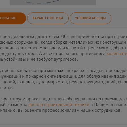
ПИСАНИЕ
ХАРАКТЕРИСТИКИ
УСЛОВИЯ АРЕНДЫ
ащен дизельным двигателем. Обычно применяется при строи
касных сооружений, когда сборка металлических конструкций
различных высотах. Благодаря изогнутой стреле могут добрат
днодоступных мест. А за счет большого противовеса
коленчат
ь устойчивы и не требуют аутригеров.
ут использоваться при монтаже, покраске фасадов, прокладк
муникаций и пожарной сигнализации, для обслуживания здан
ещений, складов, супермаркетов, реконструкции зданий, обс
олетов.
гарантируем прокат подъемного оборудования по приемлемы
ам! Возможна
аренда строительной техники
в Вашем регионе
омпанию, вы оцените профессионализм наших сотрудников.