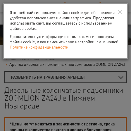
Ваш город:
Нижний Новгород
RU
EN
×
В Вашем регионе нет наших офисов
ВЫБРАТЬ БЛИЖАЙШИЙ
Этот веб-сайт использует файлы cookie для обеспечения
удобства использования и анализа трафика. Продолжая
использовать сайт, вы соглашаетесь с использованием
файлов cookie.
Аренда
Дополнительную информацию о том, как мы используем
файлы cookie, и как изменить свои настройки, см. в нашей
Политике конфиденциальности
Главная
Аренда подъемников
Гидравлические подъемники
Коленчатые подъемники
Аренда дизельных ножничных подъемников ZOOMLION ZA24J
РАЗВЕРНУТЬ НАПРАВЛЕНИЯ АРЕНДЫ
Дизельные коленчатые подъемники
ZOOMLION ZA24J в Нижнем
Новгороде
*Цены могут меняться в зависимости от региона, срока
аренды и количества взятого в аренду оборудования.