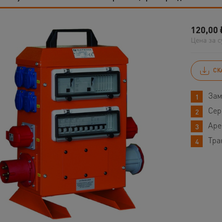
120,00
Цена за с
СК
Зам
Сер
Аре
Тра