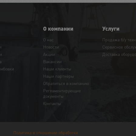
О компании
Услуги
О нас
Продажа б/у тех
и
Новости
Сервисное обслу
и
Акции
Доставка оборуд
а
Вакансии
амбовки
Наши клиенты
Наши партнёры
Обратиться в компанию
Регламентирующие
документы
Контакты
Политика в отношении обработки