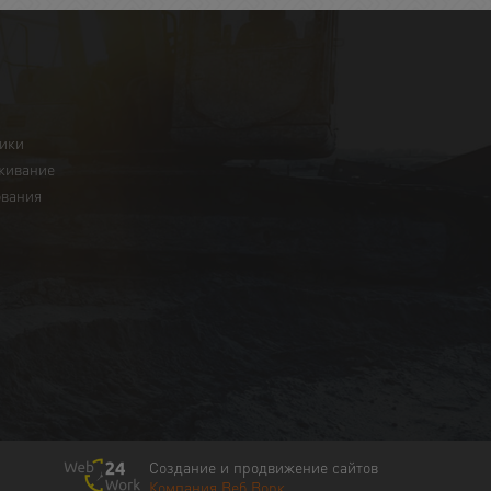
ники
живание
ования
Создание и продвижение сайтов
Компания Веб Ворк