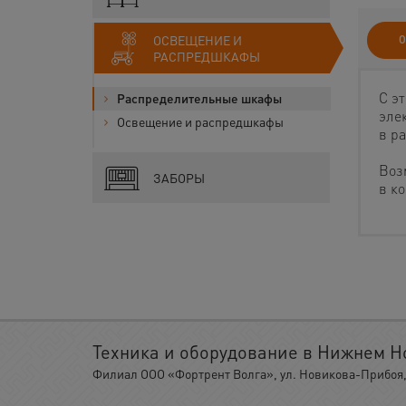
ОСВЕЩЕНИЕ И
О
РАСПРЕДШКАФЫ
С э
Распределительные шкафы
эле
Освещение и распредшкафы
в р
Воз
ЗАБОРЫ
в к
Техника и оборудование в Нижнем Н
Филиал ООО «Фортрент Волга», ул. Новикова-Прибоя, 