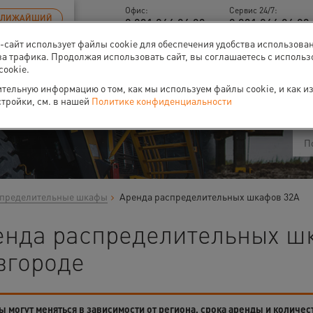
Офис:
Сервис 24/7:
БЛИЖАЙШИЙ
8 831 266 06 93
8 831 266 06 93 
б-сайт использует файлы cookie для обеспечения удобства использова
за трафика. Продолжая использовать сайт, вы соглашаетесь с исполь
cookie.
ти
О нас
Событи
тельную информацию о том, как мы используем файлы cookie, и как и
стройки, см. в нашей
Политике конфиденциальности
пределительные шкафы
Аренда распределительных шкафов 32А
енда распределительных ш
вгороде
 могут меняться в зависимости от региона, срока аренды и количес