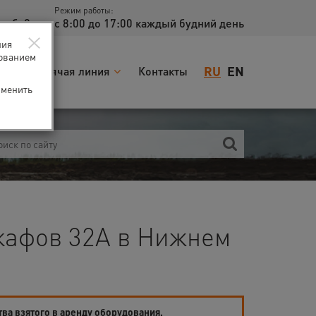
Режим работы:
доб. 2
с 8:00 до 17:00 каждый будний день
×
ния
зованием
RU
EN
я
Горячая линия
Контакты
зменить
кафов 32А в Нижнем
тва взятого в аренду оборудования.