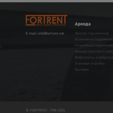
Аренда
Аренда подъемников
E-mail: info@fortrent.net
Коленчатые подъемник
Ножничные подъемник
Аренда грунтового катк
Виброплиты и вибротр
Cтеновая опалубка
Бытовки
© FORTRENT, 1988-2026