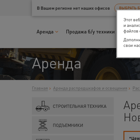
Ваш город:
Нижний Новгород
В Вашем регионе нет наших офисов
ВЫБРАТЬ 
Этот ве
и анали
файлов 
Аренда
Продажа б/у техники
Запчас
Дополни
свои на
Аренда
Главная
Аренда распредшкафов и освещения
Рас
Ар
СТРОИТЕЛЬНАЯ ТЕХНИКА
Но
ПОДЪЕМНИКИ
*Цены