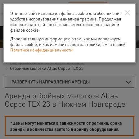
Ваш город:
Нижний Новгород
RU
EN
×
В Вашем регионе нет наших офисов
ВЫБРАТЬ БЛИЖАЙШИЙ
Этот веб-сайт использует файлы cookie для обеспечения
удобства использования и анализа трафика. Продолжая
использовать сайт, вы соглашаетесь с использованием
файлов cookie.
Аренда
Дополнительную информацию о том, как мы используем
файлы cookie, и как изменить свои настройки, см. в нашей
Политике конфиденциальности
Главная
Аренда компрессоров
Компрессоры с отбойными молотками
Отбойные молотки Atlas Copco TEX 23
РАЗВЕРНУТЬ НАПРАВЛЕНИЯ АРЕНДЫ
Аренда отбойных молотков Atlas
Copco TEX 23 в Нижнем Новгороде
*Цены могут меняться в зависимости от региона, срока
аренды и количества взятого в аренду оборудования.