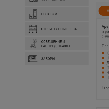
О
БЫТОВКИ
Аре
СТРОИТЕЛЬНЫЕ ЛЕСА
и р
сил
ОСВЕЩЕНИЕ И
Пре
РАСПРЕДШКАФЫ
К
Н
ЗАБОРЫ
Д
П
В
П
Так