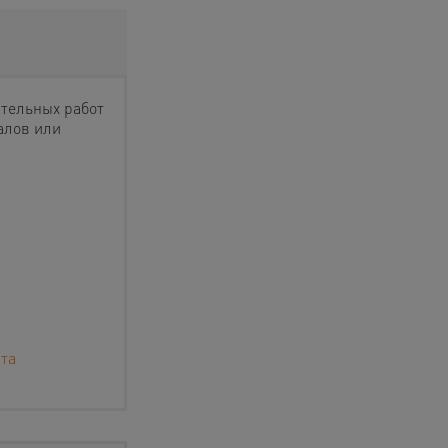
ательных работ
алов или
та