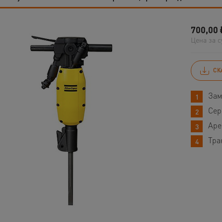
700,00
Цена за с
СК
Зам
Сер
Аре
Тра