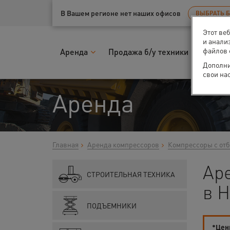
Ваш город:
Нижний Новгород
В Вашем регионе нет наших офисов
ВЫБРАТЬ 
Этот ве
и анали
файлов 
Аренда
Продажа б/у техники
Запчас
Дополни
свои на
Аренда
Главная
Аренда компрессоров
Компрессоры с от
Аре
СТРОИТЕЛЬНАЯ ТЕХНИКА
в 
ПОДЪЕМНИКИ
*Цены