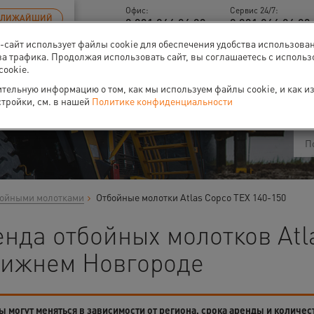
Офис:
Сервис 24/7:
БЛИЖАЙШИЙ
8 831 266 06 93
8 831 266 06 93 
б-сайт использует файлы cookie для обеспечения удобства использова
за трафика. Продолжая использовать сайт, вы соглашаетесь с исполь
cookie.
ти
О нас
Событи
тельную информацию о том, как мы используем файлы cookie, и как и
стройки, см. в нашей
Политике конфиденциальности
бойными молотками
Отбойные молотки Atlas Copco TEX 140-150
нда отбойных молотков Atl
Нижнем Новгороде
 могут меняться в зависимости от региона, срока аренды и количес