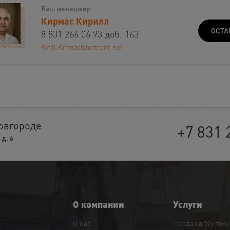
Ваш менеджер
Кирмас Кирилл
ОСТА
8 831 266 06 93 доб. 163
Kirill.Kirmas@fortrent.net
овгороде
+7 831 
д. 6
О компании
Услуги
О нас
Продажа б/у тех