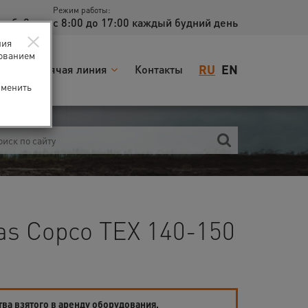
Режим работы:
доб. 2
с 8:00 до 17:00 каждый будний день
×
ния
зованием
RU
EN
я
Горячая линия
Контакты
зменить
as Copco TEX 140-150
тва взятого в аренду оборудования.