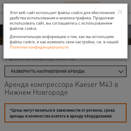
Ваш город:
Нижний Новгород
RU
EN
×
В Вашем регионе нет наших офисов
ВЫБРАТЬ БЛИЖАЙШИЙ
Этот веб-сайт использует файлы cookie для обеспечения
удобства использования и анализа трафика. Продолжая
использовать сайт, вы соглашаетесь с использованием
файлов cookie.
Аренда
Дополнительную информацию о том, как мы используем
файлы cookie, и как изменить свои настройки, см. в нашей
Политике конфиденциальности
Главная
Аренда компрессоров
Дизельные компрессоры
Дизельный компрессор Kaeser M43
РАЗВЕРНУТЬ НАПРАВЛЕНИЯ АРЕНДЫ
Аренда компрессора Kaeser M43 в
Нижнем Новгороде
*Цены могут меняться в зависимости от региона, срока
аренды и количества взятого в аренду оборудования.