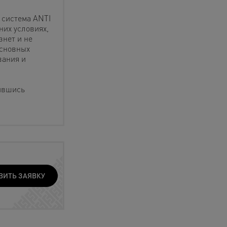
 система ANTI
них условиях,
знет и не
основных
вания и
ившись
ВИТЬ ЗАЯВКУ