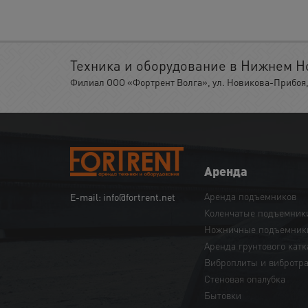
Техника и оборудование в Нижнем Н
Филиал ООО «Фортрент Волга», ул. Новикова-Прибоя, 
Аренда
Аренда подъемников
E-mail: info@fortrent.net
Коленчатые подъемник
Ножничные подъемник
Аренда грунтового катк
Виброплиты и вибротр
Cтеновая опалубка
Бытовки