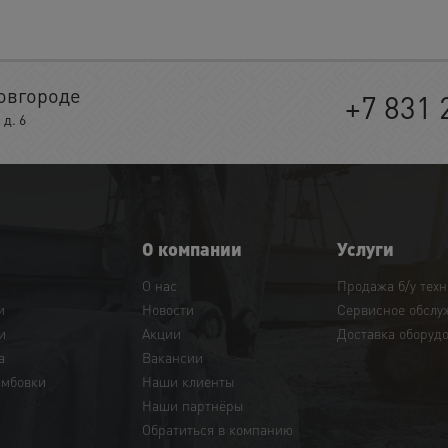
овгороде
+7 831 
д. 6
О компании
Услуги
О нас
Продажа б/у тех
и
Новости
Сервисное обслу
и
Акции
Доставка оборуд
а
Вакансии
амбовки
Наши клиенты
Наши партнёры
Обратиться в компанию