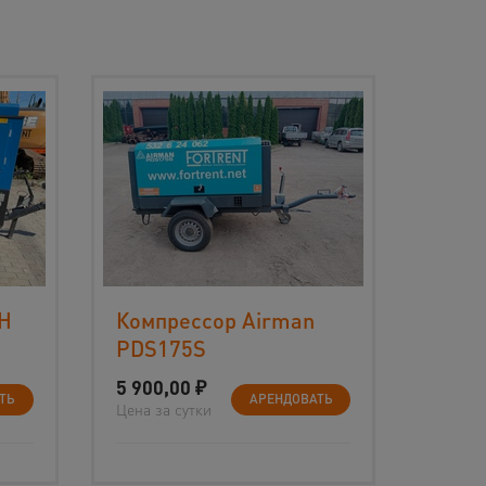
CH
Компрессор Airman
PDS175S
5 900,00
₽
ТЬ
АРЕНДОВАТЬ
Цена за сутки