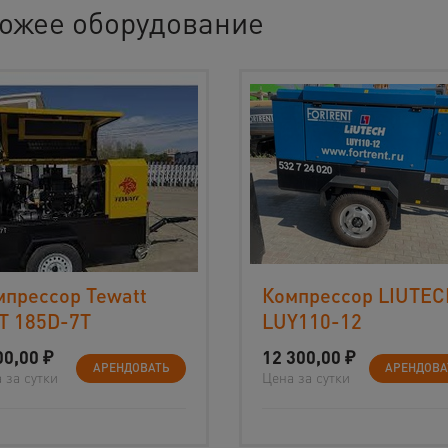
ожее оборудование
мпрессор Tewatt
Компрессор LIUTE
T 185D-7T
LUY110-12
00,00
₽
12 300,00
₽
АРЕНДОВАТЬ
АРЕНДОВА
 за сутки
Цена за сутки