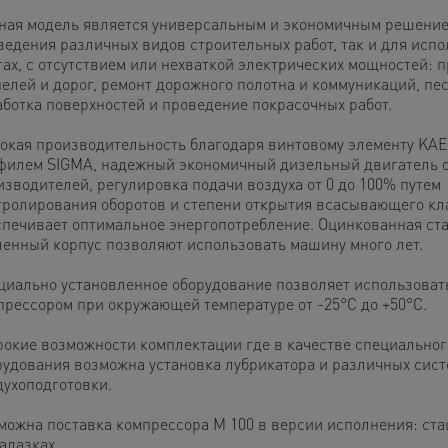
ная модель является универсальным и экономичным решение
ведения различных видов строительных работ, так и для испо
тах, с отсутствием или нехваткой электрических мощностей: 
нелей и дорог, ремонт дорожного полотна и коммуникаций, пе
аботка поверхностей и проведение покрасочных работ.
окая производительность благодаря винтовому элементу KA
филем SIGMA, надежный экономичный дизельный двигатель о
изводителей, регулировка подачи воздуха от 0 до 100% путем
тролирования оборотов и степени открытия всасывающего кл
спечивает оптимальное энергопотребление. Оцинкованная ста
ленный корпус позволяют использовать машину много лет.
циально установленное оборудование позволяет использоват
прессором при окружающей температуре от -25°C до +50°C.
окие возможности комплектации где в качестве специальног
рудования возможна установка лубрикатора и различных сист
духоподготовки.
можна поставка компрессора М 100 в версии исполнения: ст
алазках.