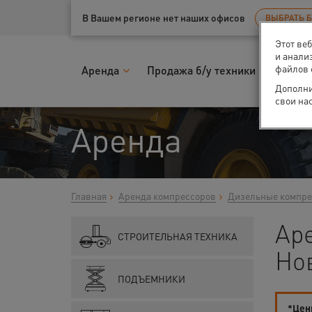
Ваш город:
Нижний Новгород
В Вашем регионе нет наших офисов
ВЫБРАТЬ 
Этот ве
и анали
файлов 
Аренда
Продажа б/у техники
Запчас
Дополни
свои на
Аренда
Главная
Аренда компрессоров
Дизельные компр
Ар
СТРОИТЕЛЬНАЯ ТЕХНИКА
Но
ПОДЪЕМНИКИ
*Цены