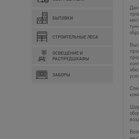
Дан
про
БЫТОВКИ
мес
тун
обр
СТРОИТЕЛЬНЫЕ ЛЕСА
Выс
про
ОСВЕЩЕНИЕ И
про
РАСПРЕДШКАФЫ
кон
обе
ЗАБОРЫ
уси
Спе
ком
Шир
обо
воз
Воз
на с