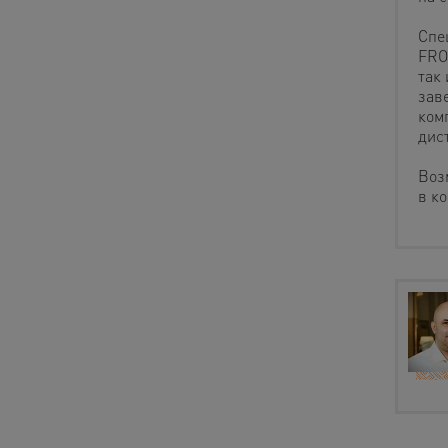
Спе
FRO
так 
заве
ком
дис
Воз
в к