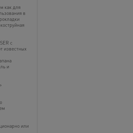
м как для
льзования в
прокладки
скоструйная
ESER с
т известных
апана
ль и
ь
о
ем
ационарно или