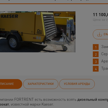
11 100,
Цена за с
СК
Зам
Сер
Аре
Тра
ПИСАНИЕ
ХАРАКТЕРИСТИКИ
УСЛОВИЯ АРЕНДЫ
омпании FORTRENT есть возможность взять
дизельный комп
рокат
, известной марки Kaeser.