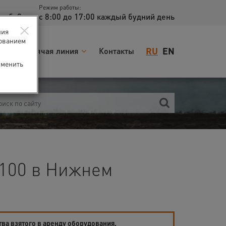
Режим работы:
доб. 2
с 8:00 до 17:00 каждый будний день
×
ния
зованием
RU
EN
я
Горячая линия
Контакты
зменить
100 в Нижнем
тва взятого в аренду оборудования.