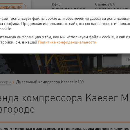
Офис:
Сервис 24/7:
БЛИЖАЙШИЙ
8 831 266 06 93
8 831 266 06 93 
б-сайт использует файлы cookie для обеспечения удобства использова
за трафика. Продолжая использовать сайт, вы соглашаетесь с исполь
cookie.
ти
О нас
Событи
тельную информацию о том, как мы используем файлы cookie, и как и
стройки, см. в нашей
Политике конфиденциальности
ессоры
Дизельный компрессор Kaeser M100
енда компрессора Kaeser M
вгороде
 могут меняться в зависимости от региона, срока аренды и количес