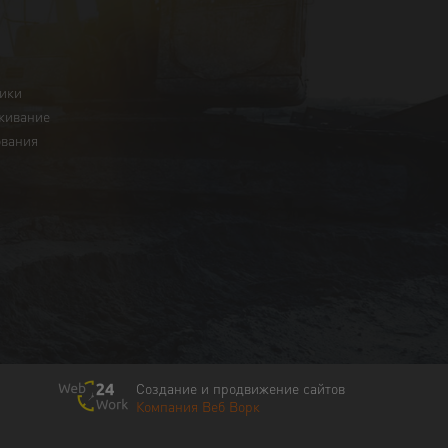
ники
живание
ования
Создание и продвижение сайтов
Компания Веб Ворк