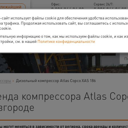
Офис:
Сервис 24/7:
БЛИЖАЙШИЙ
8 831 266 06 93
8 831 266 06 93 
б-сайт использует файлы cookie для обеспечения удобства использова
за трафика. Продолжая использовать сайт, вы соглашаетесь с исполь
cookie.
ти
О нас
Событи
тельную информацию о том, как мы используем файлы cookie, и как и
стройки, см. в нашей
Политике конфиденциальности
ессоры
Дизельный компрессор Atlas Copco XAS 186
енда компрессора Atlas Cop
вгороде
 могут меняться в зависимости от региона, срока аренды и количес