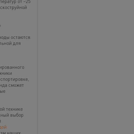
ператур от −25
ескоструйной
ю
ходы остаются
льной для
зированного
ехники
нспортировке,
нда сможет
ные
ой технике
жный выбор
й
дой
изм наших