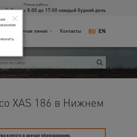
Режим работы:
доб. 2
с 8:00 до 17:00 каждый будний день
×
ния
зованием
RU
EN
я
Горячая линия
Контакты
зменить
co XAS 186 в Нижнем
тва взятого в аренду оборудования.