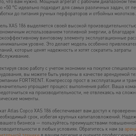
 то, что вам нужно. Мощный агрегат с рабочим диапазоном тем
до +50 °C идеально подходит для самых различных задач, от п
аботки до питания ручных перфораторов и отбойных молотков.
ель XAS 186 выделяется своей высокой производительность
кономичным использованием топливной энергии, а благодаря
окоэффективному винтовому элементу эксплуатационные рас
минимальном уровне. Это делает модель особенно привлекате
паний, которые ценят надежность и хотят сократить затраты
обслуживание.
ектируя свою работу с учетом экономии на покупке специали
рудования, вы можете быть уверены в качестве арендуемой т
компании FORTRENT. Компрессор прост в эксплуатации и тра
 значительно упрощает процесс выполнения работ. Ваша кома
редоточиться на производительности, не отвлекаясь на слож
нические моменты.
кат Atlas Copco XAS 186 обеспечивает вам доступ к проверенн
необходимый срок, избегая крупных капиталовложений. Наде
 вашего бизнеса — пользуйтесь преимуществами повышенно
изводительности в любых условиях. Обратитесь к нам за
арен
оительной техники
в вашем регионе и оцените профессионал