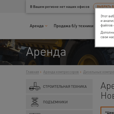
Ваш город:
Нижний Новгород
В Вашем регионе нет наших офисов
ВЫБРАТЬ 
Этот ве
и анали
файлов 
Аренда
Продажа б/у техники
Запчас
Дополни
свои на
Аренда
Главная
Аренда компрессоров
Дизельные компр
Ар
СТРОИТЕЛЬНАЯ ТЕХНИКА
Но
ПОДЪЕМНИКИ
*Цены