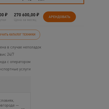
00
₽
270 600,00
₽
АРЕНДОВАТЬ
утки
Цена за месяц
АЧАТЬ КАТАЛОГ ТЕХНИКИ
ена в случае неполадок
вис 24/7
нда с оператором
нспортные услуги
словиях,
овгороде —