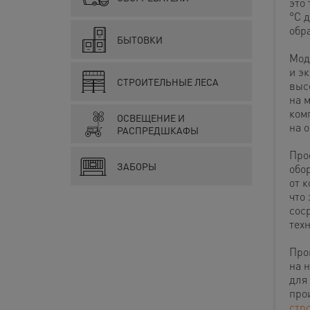
это
°C 
обр
БЫТОВКИ
Мод
и э
СТРОИТЕЛЬНЫЕ ЛЕСА
выс
на 
ком
ОСВЕЩЕНИЕ И
на 
РАСПРЕДШКАФЫ
Про
ЗАБОРЫ
обо
от 
что
сос
тех
Про
на 
для
про
стр