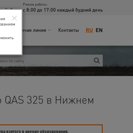
Режим работы:
доб. 2
с 8:00 до 17:00 каждый будний день
×
ния
зованием
RU
EN
я
Горячая линия
Контакты
зменить
o QAS 325 в Нижнем
тва взятого в аренду оборудования.