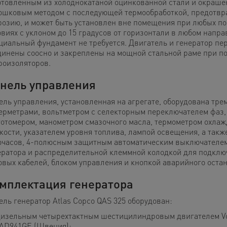
отовленным из холоднокатаной оцинкованной стали и окраш
ошковым методом с последующей термообработкой, предот
розию, и может быть установлен вне помещения при любых п
овиях с уклоном до 15 градусов от горизонтали в любом напра
циальный фундамент не требуется. Двигатель и генератор пе
динены соосно и закреплены на мощной стальной раме при п
роизоляторов.
нель управления
ель управления, установленная на агрегате, оборудована тре
ерметрами, вольтметром с селекторным переключателем фаз,
тотомером, манометром смазочного масла, термометром охла
кости, указателем уровня топлива, лампой освещения, а такж
очасов, 4-полюсным защитным автоматическим выключателем
ератора и распределительной клеммной колодкой для подклю
овых кабелей, блоком управления и кнопкой аварийного остан
мплектация генератора
ель генератор Atlas Copco QAS 325 оборудован:
изельным четырехтактным шестицилиндровым двигателем Vo
AD941GE (Швеция);