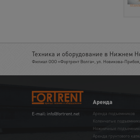
Техника и оборудование в Нижнем Н
Филиал ООО «Фортрент Волга», ул. Новикова-Прибоя, 
Аренда
Аренда подъемников
E-mail: info@fortrent.net
Коленчатые подъемник
Ножничные подъемник
Аренда грунтового катк