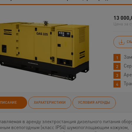
13 000,
Цена за с
СК
Зам
Сер
Аре
Тра
ПИСАНИЕ
ХАРАКТЕРИСТИКИ
УСЛОВИЯ АРЕНДЫ
тавляемая в аренду электростанция дизельного питания обор
чным всепогодным (класс IP54) шумопоглощающим кожухом,