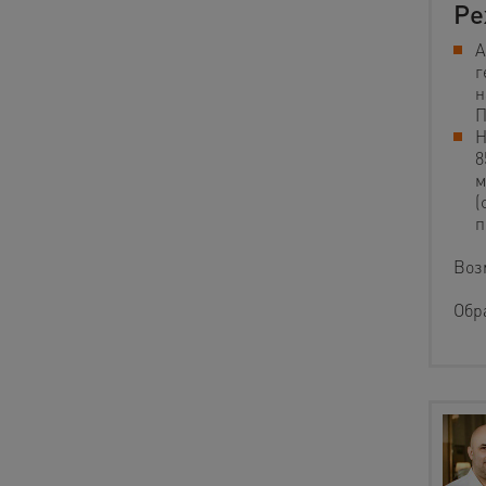
Ре
А
г
н
П
Н
8
м
(
п
Воз
Обр