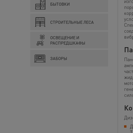
изг
БЫТОВКИ
пор
кор
усл
СТРОИТЕЛЬНЫЕ ЛЕСА
Спе
сое
виб
ОСВЕЩЕНИЕ И
РАСПРЕДШКАФЫ
Па
ЗАБОРЫ
Пан
амп
час
жид
мот
ген
сил
Ко
Диз
Д
T