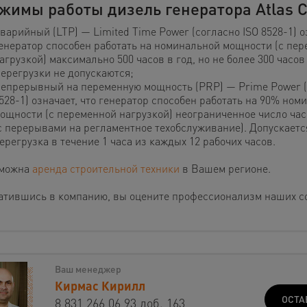
жимы работы дизель генератора Atlas 
варийный (LTP) — Limited Time Power (согласно ISO 8528-1) оз
енератор способен работать на номинальной мощности (с пе
агрузкой) максимально 500 часов в год, но не более 300 часо
ерегрузки не допускаются;
епрерывный на переменную мощность (PRP) — Prime Power (
528-1) означает, что генератор способен работать на 90% ном
ощности (с переменной нагрузкой) неограниченное число час
с перерывами на регламентное техобслуживание). Допускаетс
ерегрузка в течение 1 часа из каждых 12 рабочих часов.
можна
аренда строительной техники
в Вашем регионе.
атившись в компанию, вы оцените профессионализм наших с
Ваш менеджер
Кирмас Кирилл
ОСТА
8 831 266 06 93 доб. 163