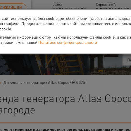
Офис:
Сервис 24/7:
БЛИЖАЙШИЙ
8 831 266 06 93
8 831 266 06 93 
б-сайт использует файлы cookie для обеспечения удобства использова
за трафика. Продолжая использовать сайт, вы соглашаетесь с исполь
cookie.
ти
О нас
Событи
тельную информацию о том, как мы используем файлы cookie, и как и
стройки, см. в нашей
Политике конфиденциальности
Дизельные генераторы Atlas Copco QAS 325
нда генератора Atlas Copc
вгороде
 могут меняться в зависимости от региона, срока аренды и количес