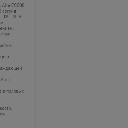
 Alte ECO38
 секунд;
0,025…25 А;
м;
ением;
остью
ностью
тров;
лаждающей
БА на
е в полевых
кости,
нию