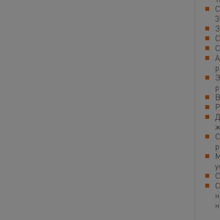
С
3
З
С
С
А
р
Э
р
В
Р
Д
ж
С
р
М
у
С
С
н
н