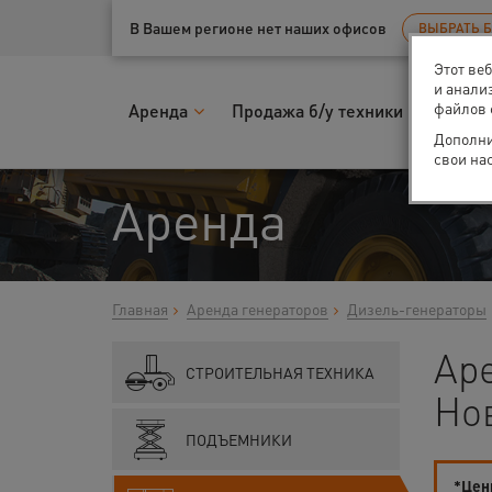
Ваш город:
Нижний Новгород
В Вашем регионе нет наших офисов
ВЫБРАТЬ 
Этот ве
и анали
файлов 
Аренда
Продажа б/у техники
Запчас
Дополни
свои на
Аренда
Главная
Аренда генераторов
Дизель-генераторы
Аре
СТРОИТЕЛЬНАЯ ТЕХНИКА
Но
ПОДЪЕМНИКИ
*Цены