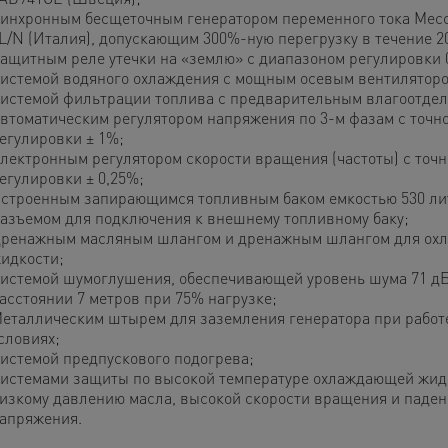
инхронным бесщеточным генератором переменного тока Mecc
L/N (Италия), допускающим 300%-ную перегрузку в течение 20
ащитным реле утечки на «землю» с диапазоном регулировки 
истемой водяного охлаждения с мощным осевым вентиляторо
истемой фильтрации топлива с предварительным влагоотдел
втоматическим регулятором напряжения по 3-м фазам с точн
егулировки ± 1%;
лектронным регулятором скорости вращения (частоты) с точ
егулировки ± 0,25%;
строенным запирающимся топливным баком емкостью 530 ли
азъемом для подключения к внешнему топливному баку;
ренажным масляным шлангом и дренажным шлангом для ох
идкости;
истемой шумоглушения, обеспечивающей уровень шума 71 д
асстоянии 7 метров при 75% нагрузке;
еталлическим штырем для заземления генератора при работ
словиях;
истемой предпускового подогрева;
истемами защиты по высокой температуре охлаждающей жид
изкому давлению масла, высокой скорости вращения и паде
апряжения.