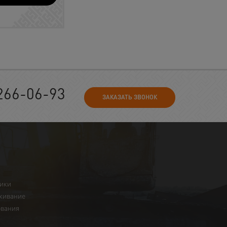
266-06-93
ЗАКАЗАТЬ ЗВОНОК
ники
живание
ования