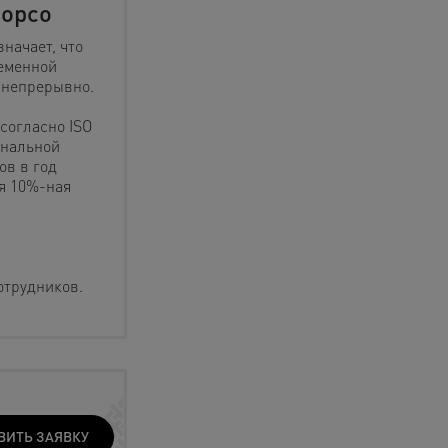
Copco
начает, что
ременной
в непрерывно.
согласно ISO
инальной
ов в год
я 10%-ная
отрудников.
ВИТЬ ЗАЯВКУ