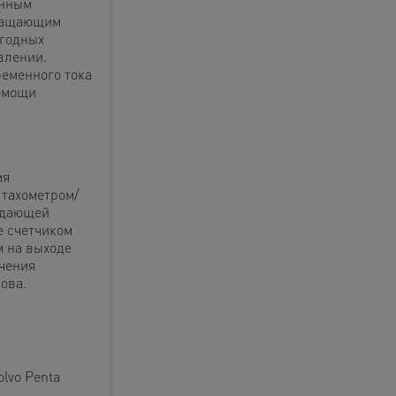
енным
вращающим
огодных
влении.
ременного тока
омощи
мя
 тахометром/
ждающей
е счетчиком
 на выходе
чения
ова.
lvo Penta