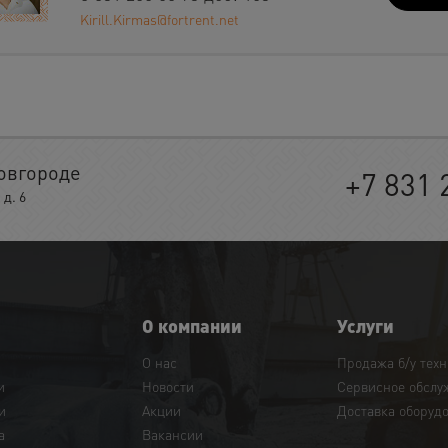
Kirill.Kirmas@fortrent.net
овгороде
+7 831 
д. 6
О компании
Услуги
О нас
Продажа б/у тех
и
Новости
Сервисное обслу
и
Акции
Доставка оборуд
а
Вакансии