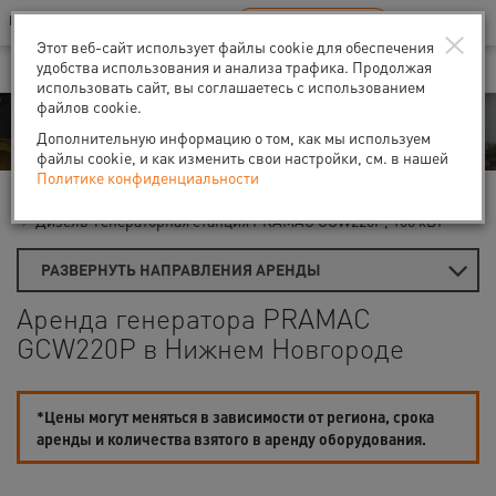
Ваш город:
Нижний Новгород
RU
EN
×
В Вашем регионе нет наших офисов
ВЫБРАТЬ БЛИЖАЙШИЙ
Этот веб-сайт использует файлы cookie для обеспечения
удобства использования и анализа трафика. Продолжая
использовать сайт, вы соглашаетесь с использованием
файлов cookie.
Аренда
Дополнительную информацию о том, как мы используем
файлы cookie, и как изменить свои настройки, см. в нашей
Политике конфиденциальности
Главная
Аренда генераторов
Дизель-генераторы
Дизель-генераторная станция PRAMAC GCW220P, 160 кВт
РАЗВЕРНУТЬ НАПРАВЛЕНИЯ АРЕНДЫ
Аренда генератора PRAMAC
GCW220P в Нижнем Новгороде
*Цены могут меняться в зависимости от региона, срока
аренды и количества взятого в аренду оборудования.