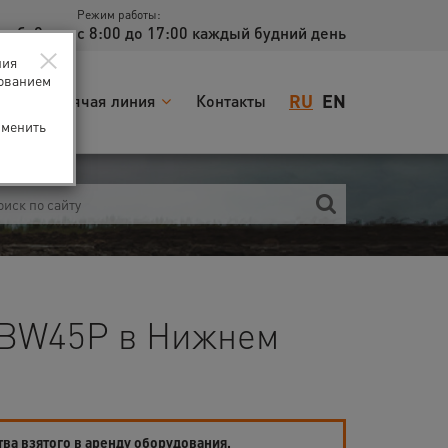
Режим работы:
доб. 2
с 8:00 до 17:00 каждый будний день
×
ния
зованием
RU
EN
я
Горячая линия
Контакты
зменить
GBW45P в Нижнем
тва взятого в аренду оборудования.