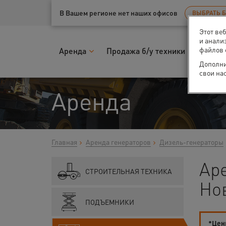
Ваш город:
Нижний Новгород
В Вашем регионе нет наших офисов
ВЫБРАТЬ 
Этот ве
и анали
файлов 
Аренда
Продажа б/у техники
Запчас
Дополни
свои на
Аренда
Главная
Аренда генераторов
Дизель-генераторы
Ар
СТРОИТЕЛЬНАЯ ТЕХНИКА
Но
ПОДЪЕМНИКИ
*Цены