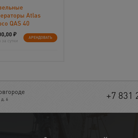
зельные
ераторы Atlas
pco QAS 40
00,00
₽
АРЕНДОВАТЬ
 за сутки
овгороде
+7 831 
д. 6