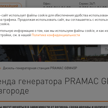
Офис:
Сервис 24/7:
БЛИЖАЙШИЙ
8 831 266 06 93
8 831 266 06 93 
б-сайт использует файлы cookie для обеспечения удобства использова
за трафика. Продолжая использовать сайт, вы соглашаетесь с исполь
cookie.
ти
О нас
Событи
тельную информацию о том, как мы используем файлы cookie, и как и
стройки, см. в нашей
Политике конфиденциальности
Дизель-генераторная станция PRAMAC GBW45P
енда генератора PRAMAC 
вгороде
 могут меняться в зависимости от региона, срока аренды и количес