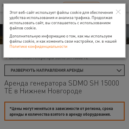
Ваш город:
Нижний Новгород
RU
EN
×
В Вашем регионе нет наших офисов
ВЫБРАТЬ БЛИЖАЙШИЙ
Этот веб-сайт использует файлы cookie для обеспечения
удобства использования и анализа трафика. Продолжая
использовать сайт, вы соглашаетесь с использованием
файлов cookie.
Аренда
Дополнительную информацию о том, как мы используем
файлы cookie, и как изменить свои настройки, см. в нашей
Политике конфиденциальности
Главная
Аренда генераторов
Бензиновые генераторы
Бензиновые генераторы SDMO SH 15000 ТЕ
РАЗВЕРНУТЬ НАПРАВЛЕНИЯ АРЕНДЫ
Аренда генератора SDMO SH 15000
TE в Нижнем Новгороде
*Цены могут меняться в зависимости от региона, срока
аренды и количества взятого в аренду оборудования.